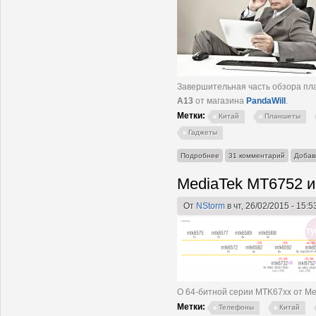
Завершительная часть обзора п
A13
от магазина
PandaWill
.
Метки:
Китай
Планшеты
Гаджеты
о Обзор и тестирование пл
Подробнее
31 комментарий
Добав
Часть 6. Выводы и покупка.
MediaTek MT6752 
От
NStorm
в чт, 26/02/2015 - 15:5
О 64-битной серии MTK67xx от Me
Метки:
Телефоны
Китай