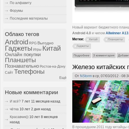
По алфавиту
Форумы
Последние материалы
Новый вариант бюджетного план
Android 4.0
и чипом
Allwinner A13
Облако тегов
Метки:
Китай
Планшеты
Android
Выгодно
RPG
Гаджеты
Гаджеты
Китай
Игры
Онлайн покупки
о YeahPad A13 - планшет с 
Подробнее
3 комментария
Добави
Планшеты
Железо китайских
Познавательно
Ростов-на-Дону
Телефоны
Сайт
От
NStorm
в ср, 07/03/2012 - 08:3
Ещё
Новые комментарии
И всё?
7 лет 11 месяцев назад
чётка
10 лет 2 дня назад
Красавчик))
10 лет 8 месяцев
назад
В прошедшем 2011 году китайцы 