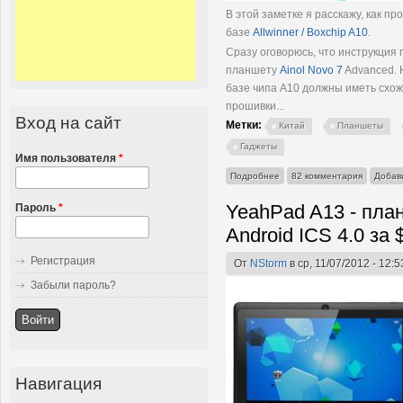
В этой заметке я расскажу, как п
базе
Allwinner / Boxchip A10
.
Сразу оговорюсь, что инструкция
планшету
Ainol Novo 7
Advanced. 
базе чипа A10 должны иметь схо
прошивки...
Вход на сайт
Метки:
Китай
Планшеты
Гаджеты
Имя пользователя
*
о Прошивка планшета на баз
Подробнее
82 комментария
Добав
A10
YeahPad A13 - пла
Пароль
*
Android ICS 4.0 за 
Регистрация
От
NStorm
в ср, 11/07/2012 - 12:5
Забыли пароль?
Навигация