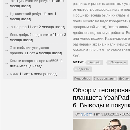
Re: Циклический ребут!
11 лет 1
развивали рынок планшетных ус-в
месяц назад
открытостью андроида им это пош
Циклический ребут!
11 лет 1
Прошивки всегда были их слабым м
месяц назад
почти ничего не надо изобретать 
build.prop
11 лет 2 месяца назад
программной части), "всего-лишь"
драйверы под свои устройства. В
День добрый подскажите
11 лет 3
или менее похожи. Различаются о
месяца назад
размерами экрана и наличием фу
Это событие уже давно
объемом ОЗУ и т.п. Но самое глав
прошло.
11 лет 4 месяца назад
So
C.
Кстати говоря ты про мт6595
11
Метки:
Android
Планшеты
лет 4 месяца назад
Гаджеты
ыхых
11 лет 4 месяца назад
о Железо китайских планше
Подробнее
3 комментария
Добави
Обзор и тестирова
планшета YeahPad 
6. Выводы и покупк
От
NStorm
в пт, 31/08/2012 - 16:5