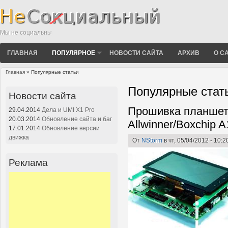
Мы не социальны
ГЛАВНАЯ
ПОПУЛЯРНОЕ
НОВОСТИ САЙТА
АРХИВ
О С
Главная
» Популярные статьи
Вы здесь
Популярные стат
Новости сайта
Прошивка планшет
Страницы
29.04.2014
Дела и UMI X1 Pro
20.03.2014
Обновление сайта и баг
Allwinner/Boxchip A
17.01.2014
Обновление версии
движка
От
NStorm
в чт, 05/04/2012 - 10:2
Реклама