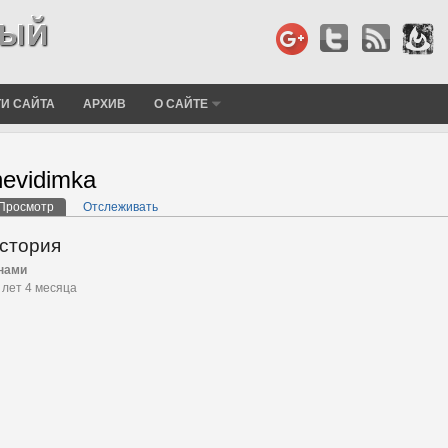
И САЙТА
АРХИВ
О САЙТЕ
nevidimka
Просмотр
(активная вкладка)
Отслеживать
лавные вкладки
стория
нами
 лет 4 месяца