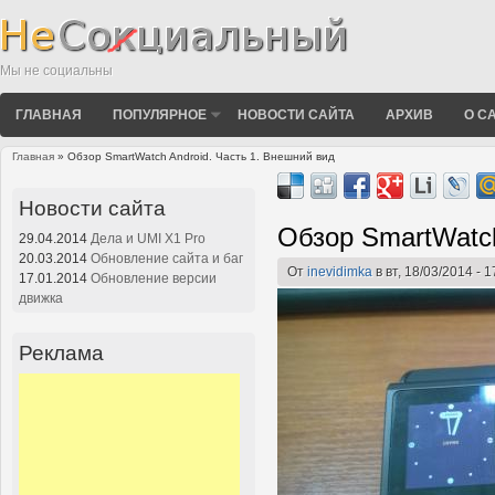
Мы не социальны
ГЛАВНАЯ
ПОПУЛЯРНОЕ
НОВОСТИ САЙТА
АРХИВ
О С
Главная
» Обзор SmartWatch Android. Часть 1. Внешний вид
Вы здесь
Новости сайта
Обзор SmartWatch
29.04.2014
Дела и UMI X1 Pro
20.03.2014
Обновление сайта и баг
От
inevidimka
в вт, 18/03/2014 - 1
17.01.2014
Обновление версии
движка
Реклама