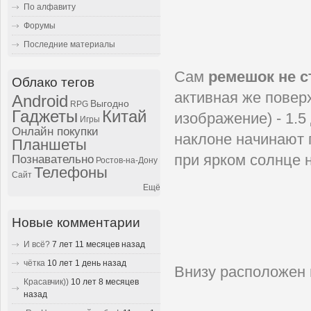
По алфавиту
Форумы
Последние материалы
Сам
ремешок не 
Облако тегов
активная же поверх
Android
Выгодно
RPG
Гаджеты
Китай
изображение) - 1.5
Игры
Онлайн покупки
наклоне начинают п
Планшеты
при ярком солнце 
Познавательно
Ростов-на-Дону
Телефоны
Сайт
Ещё
Новые комментарии
И всё?
7 лет 11 месяцев назад
чётка
10 лет 1 день назад
Внизу расположен
Красавчик))
10 лет 8 месяцев
назад