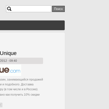
Поиск
Форма поиска
lUnique
/2012 - 09:40
азин, занимающийся продажей
 и подобного. Доставка
у (в том числе и в Россию).
ано как получить 10% скидки
и