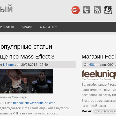
И САЙТА
АРХИВ
О САЙТЕ
опулярные статьи
ще про Mass Effect 3
траницы
Магазин Fee
От
NStorm
в вт, 20/03/2012 - 15:40
От
NStorm
в пн, 09/04
Великобританский маг
парфюмерии, косметики
беспланая по всему мир
имание Спойлеры.
В статье также рассказ
к бы мое
первое впечатление об игре
на первый заказ.
дтверждается. Игра стала еще более шутером,
Метки:
Онлайн покупк
ементов РПГ в ней почти не осталось...