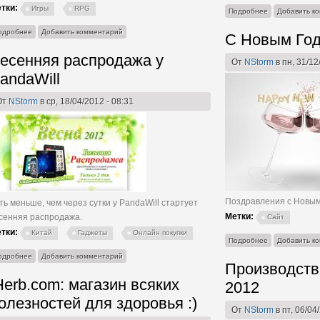
тки:
Игры
RPG
о Магазин Fee
Подробнее
Добавить к
о Еще про Mass Effect 3
одробнее
Добавить комментарий
С Новым Год
есенняя распродажа у
От
NStorm
в пн, 31/12
andaWill
От
NStorm
в ср, 18/04/2012 - 08:31
Поздравления с Новым 
ть меньше, чем через сутки у PandaWill стартует
Метки:
сенняя распродажа.
Сайт
тки:
Китай
Гаджеты
Онлайн покупки
о С Новым Год
Подробнее
Добавить к
о Весенняя распродажа у PandaWill
одробнее
Добавить комментарий
Производств
Herb.com: магазин всяких
2012
олезностей для здоровья :)
От
NStorm
в пт, 06/04