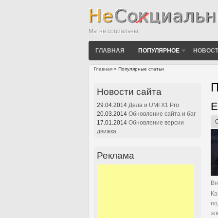
Мы не социальны
ГЛАВНАЯ
ПОПУЛЯРНОЕ
НОВОСТ
Главная
» Популярные статьи
Вы здесь
П
Новости сайта
Е
С
29.04.2014
Дела и UMI X1 Pro
20.03.2014
Обновление сайта и баг
17.01.2014
Обновление версии
движка
Реклама
Вн
Ка
по
эл