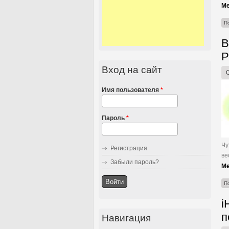
Ме
П
В
P
Вход на сайт
Имя пользователя
*
Пароль
*
Чу
Регистрация
ве
Забыли пароль?
Ме
П
i
п
Навигация