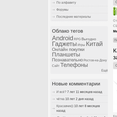
По алфавиту
Форумы
Последние материалы
О 
СШ
Облако тегов
Ме
Android
Выгодно
RPG
П
Гаджеты
Китай
Игры
Онлайн покупки
К
Планшеты
з
Познавательно
Ростов-на-Дону
Телефоны
Сайт
Ещё
Новые комментарии
И всё?
7 лет 11 месяцев назад
чётка
10 лет 2 дня назад
Красавчик))
10 лет 8 месяцев
назад
Ка