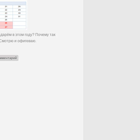
ндарём в этом году? Почему так
 Смотрю и офигеваю.
енный календарь 2012
омментарий