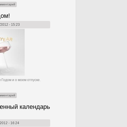
lUnique
омментарий
ом!
/2012 - 15:23
Годом и о моем отпуске.
ом!
омментарий
енный календарь
/2012 - 16:24