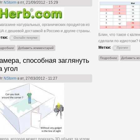
От
NStorm
в пт, 21/09/2012 - 15:29
магазине натуральных, органических продуктов из
А с дешевой доставкой в Россию и другие страны.
Блин, что такое с кале
тки:
Онлайн покупки
сделали по идиотски?
Метки:
о iHerb.com: магазин всяких полезностей для
Прочее
одробнее
Добавить комментарий
здоровья :)
о Производств
Подробнее
Добавить к
амера, способная заглянуть
а угол
От
NStorm
в вт, 27/03/2012 - 11:27
мера, которая может показать 3D объект за углом