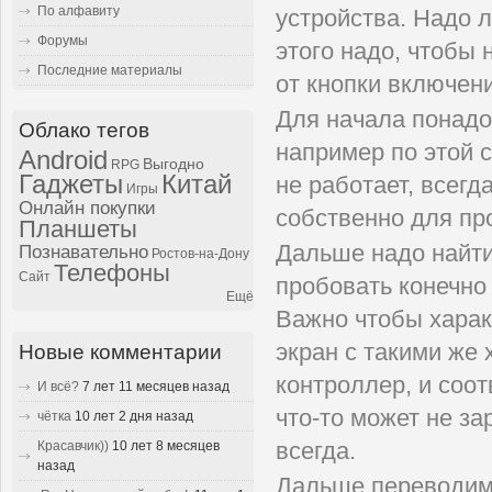
По алфавиту
устройства. Надо 
Форумы
этого надо, чтобы 
Последние материалы
от кнопки включени
Для начала понадо
Облако тегов
например по этой 
Android
Выгодно
RPG
Гаджеты
Китай
не работает, всег
Игры
Онлайн покупки
собственно для пр
Планшеты
Дальше надо найт
Познавательно
Ростов-на-Дону
Телефоны
Сайт
пробовать конечно
Ещё
Важно чтобы харак
экран с такими же 
Новые комментарии
контроллер, и соот
И всё?
7 лет 11 месяцев назад
что-то может не з
чётка
10 лет 2 дня назад
Красавчик))
10 лет 8 месяцев
всегда.
назад
Дальше переводим