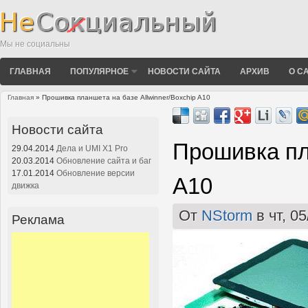
Мы не социальны
ГЛАВНАЯ
ПОПУЛЯРНОЕ
НОВОСТИ САЙТА
АРХИВ
О С
Главная
» Прошивка планшета на базе Allwinner/Boxchip A10
Вы здесь
Новости сайта
Прошивка пла
29.04.2014
Дела и UMI X1 Pro
20.03.2014
Обновление сайта и баг
17.01.2014
Обновление версии
A10
движка
От
NStorm
в чт, 05
Реклама