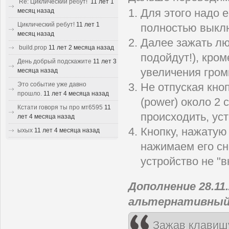
Re: Циклический ребут!
11 лет 1
месяц назад
Для этого надо 
Циклический ребут!
11 лет 1
полностью выкл
месяц назад
Далее зажать лю
build.prop
11 лет 2 месяца назад
подойдут!), кро
День добрый подскажите
11 лет 3
увеличения громк
месяца назад
Это событие уже давно
Не отпуская кно
прошло.
11 лет 4 месяца назад
(power) около 2 
Кстати говоря ты про мт6595
11
происходить, ус
лет 4 месяца назад
Кнопку, нажатую 
ыхых
11 лет 4 месяца назад
нажимаем его сн
устройство не "в
Дополнение 28.11
альтернативный
Зажав клавишу