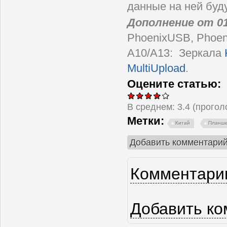
данные на ней буду
Дополнение от 01
PhoenixUSB, Phoen
A10/A13: Зеркала
MultiUpload
.
Оцените статью:
В среднем:
3.4
(прого
Метки:
Китай
Планш
Добавить комментари
Комментарии
Страницы
Добавить к