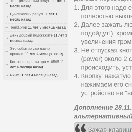
Re: Циклический ребут!
11 лет 1
месяц назад
Для этого надо 
Циклический ребут!
11 лет 1
полностью выкл
месяц назад
Далее зажать лю
build.prop
11 лет 3 месяца назад
подойдут!), кро
День добрый подскажите
11 лет 3
увеличения громк
месяца назад
Это событие уже давно
Не отпуская кно
прошло.
11 лет 4 месяца назад
(power) около 2 
Кстати говоря ты про мт6595
11
происходить, ус
лет 4 месяца назад
Кнопку, нажатую 
ыхых
11 лет 4 месяца назад
нажимаем его сн
устройство не "в
Дополнение 28.11
альтернативный
Зажав клавишу