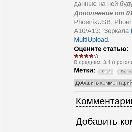
данные на ней буду
Дополнение от 01
PhoenixUSB, Phoen
A10/A13: Зеркала
MultiUpload
.
Оцените статью:
В среднем:
3.4
(прого
Метки:
Китай
Планш
Добавить комментари
Комментарии
Страницы
Добавить к