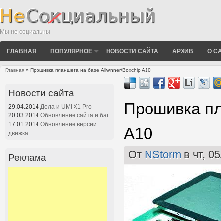
Мы не социальны
ГЛАВНАЯ
ПОПУЛЯРНОЕ
НОВОСТИ САЙТА
АРХИВ
О С
Главная
» Прошивка планшета на базе Allwinner/Boxchip A10
Вы здесь
Новости сайта
Прошивка пла
29.04.2014
Дела и UMI X1 Pro
20.03.2014
Обновление сайта и баг
17.01.2014
Обновление версии
A10
движка
От
NStorm
в чт, 05
Реклама