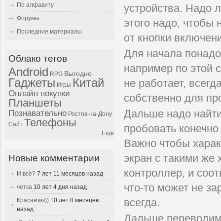
По алфавиту
устройства. Надо 
Форумы
этого надо, чтобы 
Последние материалы
от кнопки включени
Для начала понадо
Облако тегов
например по этой 
Android
Выгодно
RPG
Гаджеты
Китай
не работает, всег
Игры
Онлайн покупки
собственно для пр
Планшеты
Дальше надо найт
Познавательно
Ростов-на-Дону
Телефоны
Сайт
пробовать конечно
Ещё
Важно чтобы харак
экран с такими же 
Новые комментарии
контроллер, и соот
И всё?
7 лет 11 месяцев назад
что-то может не з
чётка
10 лет 4 дня назад
Красавчик))
10 лет 8 месяцев
всегда.
назад
Дальше переводим