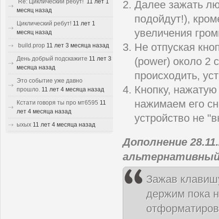
Re: Циклический ребут!
11 лет 1
Далее зажать лю
месяц назад
подойдут!), кро
Циклический ребут!
11 лет 1
увеличения громк
месяц назад
Не отпуская кно
build.prop
11 лет 3 месяца назад
День добрый подскажите
11 лет 3
(power) около 2 
месяца назад
происходить, ус
Это событие уже давно
Кнопку, нажатую 
прошло.
11 лет 4 месяца назад
нажимаем его сн
Кстати говоря ты про мт6595
11
лет 4 месяца назад
устройство не "в
ыхых
11 лет 4 месяца назад
Дополнение 28.11
альтернативный
Зажав клавишу
держим пока н
отформатирова