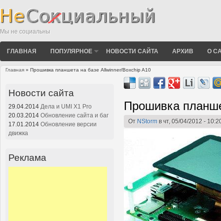
Мы не социальны
ГЛАВНАЯ
ПОПУЛЯРНОЕ
НОВОСТИ САЙТА
АРХИВ
О С
Главная
» Прошивка планшета на базе Allwinner/Boxchip A10
Вы здесь
Новости сайта
Прошивка планшет
29.04.2014
Дела и UMI X1 Pro
20.03.2014
Обновление сайта и баг
От
NStorm
в чт, 05/04/2012 - 10:2
17.01.2014
Обновление версии
движка
Реклама