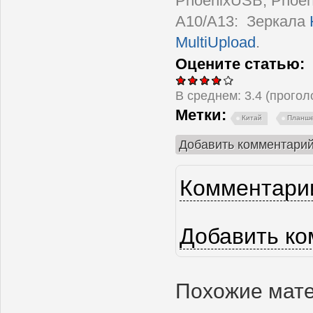
PhoenixUSB, Phoen
A10/A13: Зеркала
MultiUpload
.
Оцените статью:
В среднем:
3.4
(прого
Метки:
Китай
Планш
Добавить комментари
Комментарии
Страницы
Добавить к
Похожие мат