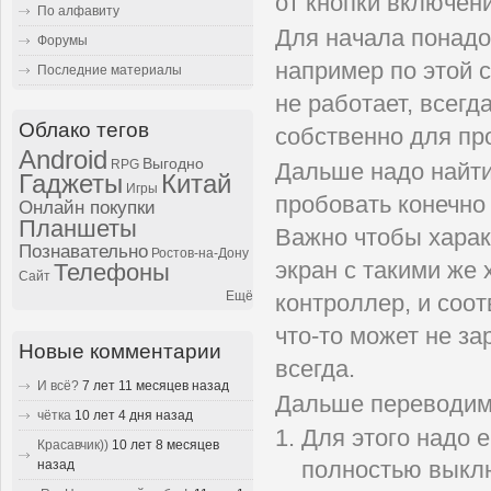
от кнопки включени
По алфавиту
Для начала понадо
Форумы
например по этой 
Последние материалы
не работает, всег
Облако тегов
собственно для пр
Android
Выгодно
RPG
Дальше надо найт
Гаджеты
Китай
Игры
пробовать конечно
Онлайн покупки
Планшеты
Важно чтобы харак
Познавательно
Ростов-на-Дону
экран с такими же 
Телефоны
Сайт
Ещё
контроллер, и соот
что-то может не з
Новые комментарии
всегда.
И всё?
7 лет 11 месяцев назад
Дальше переводим
чётка
10 лет 4 дня назад
Для этого надо 
Красавчик))
10 лет 8 месяцев
назад
полностью выкл