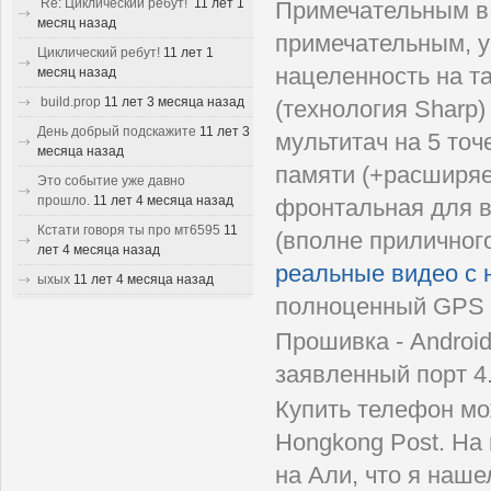
Re: Циклический ребут!
11 лет 1
Примечательным в 
месяц назад
примечательным, у
Циклический ребут!
11 лет 1
нацеленность на т
месяц назад
build.prop
11 лет 3 месяца назад
(технология Sharp
День добрый подскажите
11 лет 3
мультитач на 5 то
месяца назад
памяти (+расширяе
Это событие уже давно
прошло.
11 лет 4 месяца назад
фронтальная для в
Кстати говоря ты про мт6595
11
(вполне приличного
лет 4 месяца назад
реальные видео с 
ыхых
11 лет 4 месяца назад
полноценный GPS 
Прошивка - Androi
заявленный порт 4.
Купить телефон м
Hongkong Post. На
на Али, что я наше