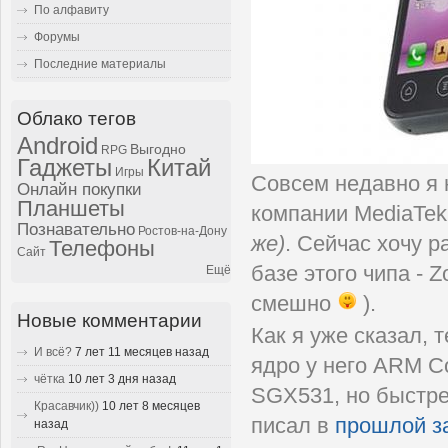
По алфавиту
Форумы
Последние материалы
Облако тегов
Android
Выгодно
RPG
Гаджеты
Китай
Игры
Совсем недавно я 
Онлайн покупки
Планшеты
компании MediaTek
Познавательно
Ростов-на-Дону
же)
. Сейчас хочу 
Телефоны
Сайт
базе этого чипа - 
Ещё
смешно
).
Новые комментарии
Как я уже сказал, 
И всё?
7 лет 11 месяцев назад
ядро у него ARM Co
чётка
10 лет 3 дня назад
SGX531, но быстре
Красавчик))
10 лет 8 месяцев
писал в
прошлой з
назад