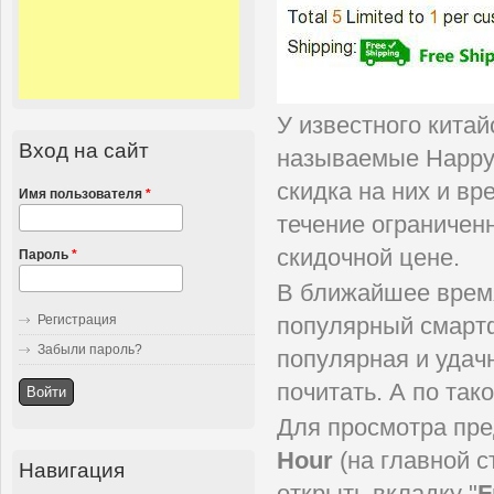
У известного кита
Вход на сайт
называемые Happy 
скидка на них и в
Имя пользователя
*
течение ограничен
скидочной цене.
Пароль
*
В ближайшее время
Регистрация
популярный смар
Забыли пароль?
популярная и удач
почитать. А по так
Для просмотра пре
Hour
(на главной 
Навигация
открыть вкладку "
F