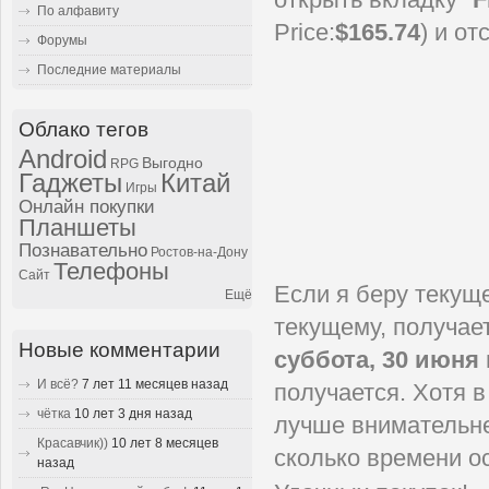
По алфавиту
Price:
$165.74
) и о
Форумы
Последние материалы
Облако тегов
Android
Выгодно
RPG
Гаджеты
Китай
Игры
Онлайн покупки
Планшеты
Познавательно
Ростов-на-Дону
Телефоны
Сайт
Если я беру текуще
Ещё
текущему, получае
Новые комментарии
суббота, 30 июня 
И всё?
7 лет 11 месяцев назад
получается. Хотя 
чётка
10 лет 3 дня назад
лучше внимательне
Красавчик))
10 лет 8 месяцев
сколько времени о
назад