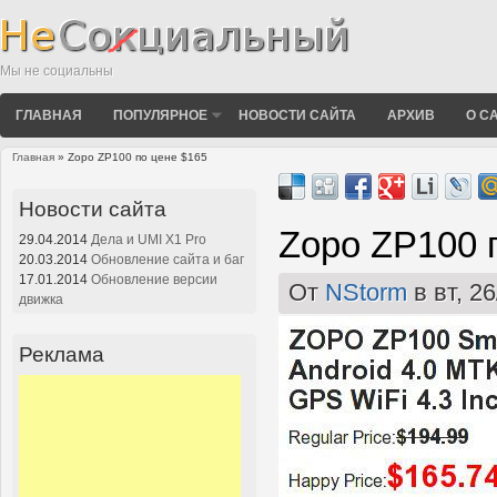
Мы не социальны
ГЛАВНАЯ
ПОПУЛЯРНОЕ
НОВОСТИ САЙТА
АРХИВ
О С
Главная
» Zopo ZP100 по цене $165
Вы здесь
Новости сайта
Zopo ZP100 
29.04.2014
Дела и UMI X1 Pro
20.03.2014
Обновление сайта и баг
17.01.2014
Обновление версии
От
NStorm
в вт, 26
движка
Реклама