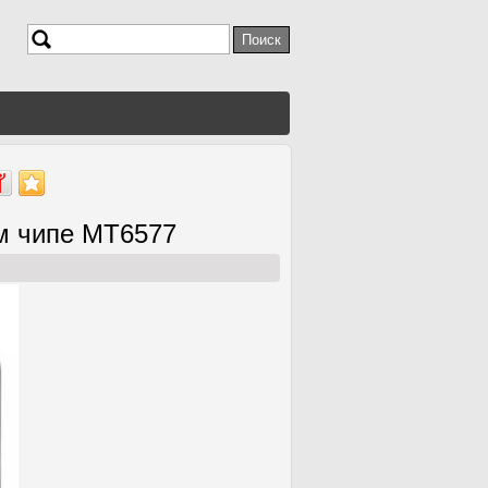
Поиск
Форма поиска
ом чипе MT6577