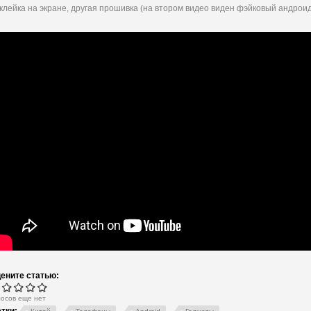
клейка на экране, другая прошивка (на втором видео виден фэйковый андроид 
ените статью:
лосов еще нет
тки: