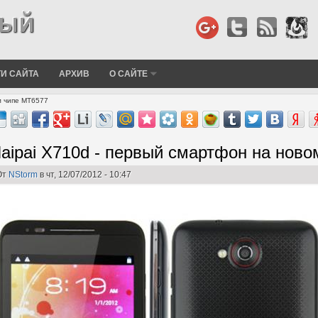
И САЙТА
АРХИВ
О САЙТЕ
м чипе MT6577
aipai X710d - первый смартфон на нов
От
NStorm
в чт, 12/07/2012 - 10:47