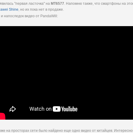
явилась "первая ласточка" на
MT6577
. Напомню также, что смартфоны на эт
awei Shine
, но их пока нет в продаже.
 и напоследок видео от PandaWill:
кже на просторах сети было найдено еще одно видео от китайцев. Интересно, 