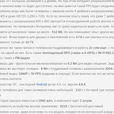
ран TFT большой, размером 5,3 дюйма. Но при этом обладает разрешением
8
о конечно кому-то будет достаточно, но мне кажется такой PPI будет неудачн
обенно когда уже были телефоны с экраном около 4 дюймов и разрешениями
540) и даже HD720 (1280 x 720). Хотя по личному опыту скажу, что даже 7 дю
аншеты с разрешением 800 x 480 смотрятся в повседневной работе вполне пр
авнении. Но привыкнув к большему, как-то сразу надеешься видеть не хуже. 
мяти установлено также не много -
512 Мб
. Но как показывает опыт других м
атает. Флэш-памяти для данных и приложений есть
4 Гб
и как обычно есть п
явлено только до
16 Гб
.
нечно же также чипом и телефоном поддерживается работа
2х сим-карт
, с 
G
на одной из них. Есть также
полноценный GPS (также и A-GPS)
и
Wi-Fi 802.1
ть также и
FM-радио
.
меры две - фронтальная мелкокалиберная на
0.3 Мп
для видео общения. Зад
мера же выглядит солидно -
8 Мп
с поддержкой снимков с разрешением
3264 
ёмкой видео
1080P
с
30 FPS
(кадрами в секунду). Если конечно же это не инт
 очень неплохо.
качестве ОС - последний
Android
ветки 4.0, т.е. версия
4.0.4
.
с телефона для таких размеров очень небольшой -
210 г
с батарей при толщ
м
.
тарея указана ёмкостью в
2800 мАч
, в комплекте идет
2 штуки
.
оимость устройства вполне приемлема -
$215
с бесплатной доставкой.
любом случае, даже если кому-та эта модель покажется не интересной в виду к