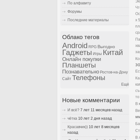
Эк
По алфавиту
Чт
Форумы
Ос
Последние материалы
x 
пл
ср
Облако тегов
Па
Android
хв
Выгодно
RPG
Гаджеты
Китай
за
Игры
Онлайн покупки
Ко
Планшеты
3
Познавательно
Ес
Ростов-на-Дону
Телефоны
Ка
Сайт
ка
Ещё
съ
то
Новые комментарии
В 
И всё?
7 лет 11 месяцев назад
Ве
м
чётка
10 лет 2 дня назад
Ба
Красавчик))
10 лет 8 месяцев
Ст
назад
В 