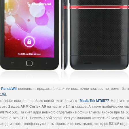
а
PandaWill
появился в продаже (о наличии пока точно неизвестно, может быт
10d
.
артфон построен на базе новой платформы от
MediaTek MT6577
. Напомню в
о это
2 ядра ARM Cortex A9
на частоте
1 Ггц
каждое. А также графическое я
werVR 531
. На счет ядра немного отдельно - в официальном анонсе про MT
писано, что GPU - PowerVR 5ой серии, без упоминания конкретной модели. Н
иходом этого телефона уже есть скрины и по ним видно, что ядро 531ой моде