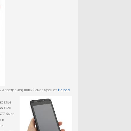
ь и предзаказ) новый смартфон от
Haipad
кратце,
дро
GPU
6577 было
о с
ли.