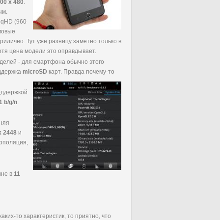
00 x 480
.
ым.
 qHD (960
ймовые
илично. Тут уже разницу заметно только в
Хотя цена модели это оправдывает.
оделей - для смартфона обычно этого
оддержка
microSD
карт. Правда почему-то
поддержкой
1 b/g/n
.
няя
x 2448
и
ерполяция,
ине в
11
аких-то характеристик, то приятно, что