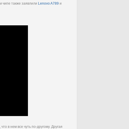
ом чипе также заявлили
Lenovo A789
и
что в нем все чуть по-другому. Другая