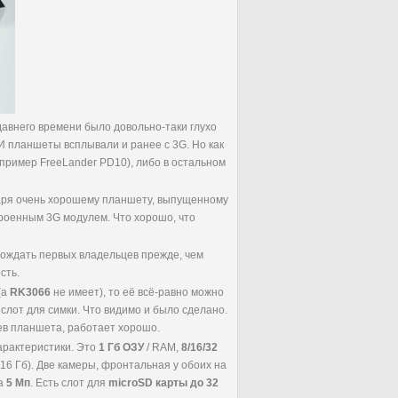
давнего времени было довольно-таки глухо
 И планшеты всплывали и ранее с 3G. Но как
пример FreeLander PD10), либо в остальном
аря очень хорошему планшету, выпущенному
троенным 3G модулем. Что хорошо, что
ождать первых владельцев прежде, чем
сть.
(а
RK3066
не имеет), то её всё-равно можно
слот для симки. Что видимо и было сделано.
в планшета, работает хорошо.
арактеристики. Это
1 Гб ОЗУ
/ RAM,
8/16/32
16 Гб). Две камеры, фронтальная у обоих на
на
5 Мп
. Есть слот для
microSD карты до 32