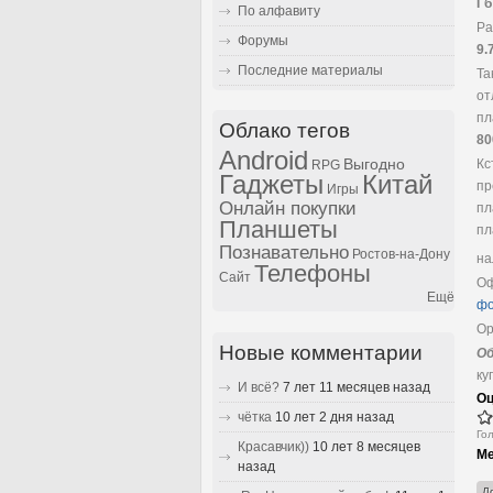
Гб
По алфавиту
Ра
Форумы
9.
Последние материалы
Та
от
пл
Облако тегов
80
Android
Выгодно
Кс
RPG
Гаджеты
Китай
пр
Игры
Онлайн покупки
пл
Планшеты
пл
Познавательно
Ростов-на-Дону
на
Телефоны
Сайт
Оф
Ещё
фо
Ор
Новые комментарии
Об
ку
И всё?
7 лет 11 месяцев назад
Оц
чётка
10 лет 2 дня назад
Го
Красавчик))
10 лет 8 месяцев
Ме
назад
Д