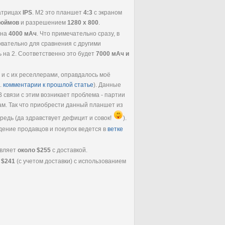
матрицах
IPS
. M2 это планшет
4:3
с экраном
дюймов
и разрешением
1280 x 800
.
3 на
4000 мАч
. Что примечательно сразу, в
овательно для сравнения с другими
 на 2. Соответственно это будет
7000 мАч и
 и с их реселлерами, оправдалось моё
.
комментарии к прошлой статье
). Данные
В связи с этим возникает проблема - партии
м. Так что приобрести данный планшет из
редь (да здравствует дефицит и совок!
).
дение продавцов и покупок ведется в
ветке
авляет
около $255
с доставкой.
а
$241
(с учетом доставки) с использованием