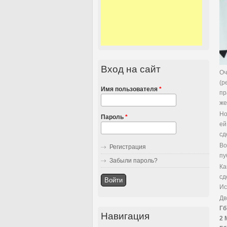
Вход на сайт
Оч
(р
Имя пользователя
*
пр
же
Но
Пароль
*
ей
сд
Во
Регистрация
пу
Забыли пароль?
Ка
сд
Ис
Дв
Гб
Навигация
2 