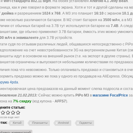
и
WiFi стандарта 802.11 b/g/n
. На обоих установлен
Android 4.1 Jelly Bean
.
зница, как я уже говорил в формате экрана. Хотя и тот и другой сделаны на 
7 дюйма
и разрешением
1024 х 768
. А M3 это планшет
16:10
с экраном
10.1 
кже несколько различаются батареи. В M2 стоит батарея на
3500 мАч
, а в M
личии от обычных батарей на 3.7В тут используются батареи на
7.4В
. А след
аншетами, где обычно применяют 3.7В батареи, ёмкость этих можно умножить
00 мАч в эквиваленте
для 3.7В устройств.
тати судя по отзывам различных людей, общавшихся непосредственно с PiPo
едположение на счет невостребованности 3G на внутреннем рынке Китая (см
аншеты идут в основном на внешний рынок (т.е. на экспорт в другие страны). 
аншетов ограничены и выпускаются небольшими количествами по предзаказа
личия пока что невозможно. Только оплачивать предзаказ и становиться в оче
ормить предзаказ можно же пока у одного из продавцов на AliExpress. Обсуж
рума 4pda
.
иентировочная цена предзаказов на данный момент слегка подросла и сост
новление 21.02.2013:
Сейчас можно купить
PiPo M3
в
магазине FocalPrice
з
пона на
7% скидку
(код купона -
AFFS7
).
ените статью:
лосов еще нет
тки:
Китай
Планшеты
Android
Гаджеты
обавить комментарий