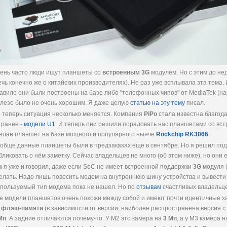
ень часто люди ищут планшеты со
встроенным 3G
модулем. Но с этим до не
ечь конечно же о китайских производителях). Не раз уже всплывала эта тема.
авило они были построены на базе либо "телефонных чипов" от MediaTek (на
лезо было не очень хорошим. Я даже целую
статью на эту тему
писал.
 теперь ситуация несколько меняется. Компания
PiPo
стала известна благод
 ранее -
модели U1
. И теперь они решили порадовать нас планшетами со вс
елан планшет на базе мощного и популярного нынче
Rockchip RK3066
.
обще данные планшеты были в предзаказах еще в сентябре. Но я решил под
бликовать о нём заметку. Сейчас владельцев не много (об этом ниже), но они е
к я уже и говорил, даже если SoC не имеет встроенной поддержки
3G
модуля 
елать. Надо лишь повесить модем на внутреннюю шину устройства и вывести 
пользуемый тип модема пока не нашел. Но по
отзывам
счастливых владельце
е модели планшетов очень похожи между собой и имеют почти идентичные х
 флэш-памяти
(в зависимости от версии, наиболее распространена версия с 
Мп
. А задние отличаются почему-то. У M2 это камера на
3 Мп
, а у M3 камера 