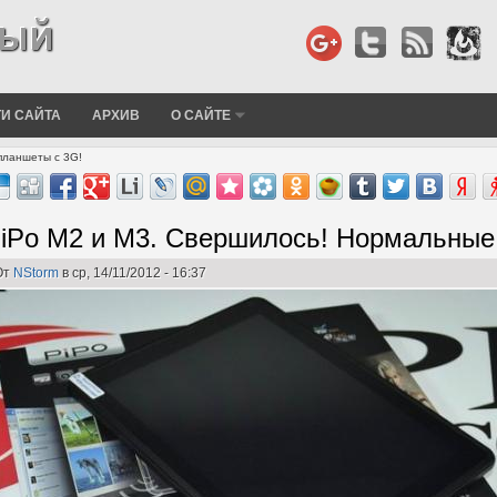
И САЙТА
АРХИВ
О САЙТЕ
планшеты с 3G!
iPo M2 и M3. Свершилось! Нормальные
От
NStorm
в ср, 14/11/2012 - 16:37