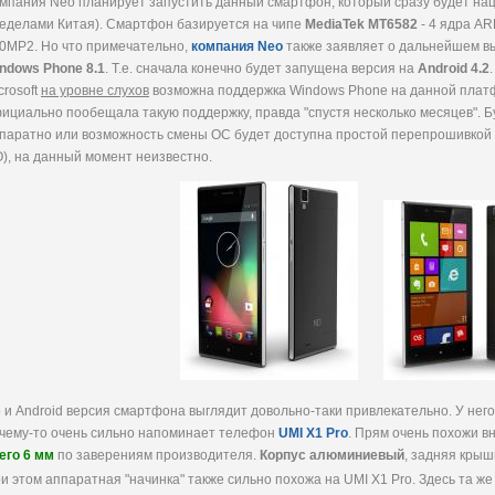
мпания Neo планирует запустить данный смартфон, который сразу будет наце
еделами Китая). Смартфон базируется на чипе
MediaTek MT6582
- 4 ядра AR
0MP2. Но что примечательно,
компания Neo
также заявляет о дальнейшем в
ndows Phone 8.1
. Т.е. сначала конечно будет запущена версия на
Android 4.2
crosoft
на уровне слухов
возможна поддержка Windows Phone на данной платфо
ициально пообещала такую поддержку, правда "спустя несколько месяцев". Б
паратно или возможность смены ОС будет доступна простой перепрошивкой (
), на данный момент неизвестно.
 и Android версия смартфона выглядит довольно-таки привлекательно. У нег
чему-то очень сильно напоминает телефон
UMI X1 Pro
. Прям очень похожи в
его 6 мм
по заверениям производителя.
Корпус алюминиевый
, задняя крыш
и этом аппаратная "начинка" также сильно похожа на UMI X1 Pro. Здесь та же