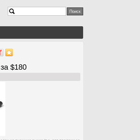
Поиск
Форма поиска
 за $180