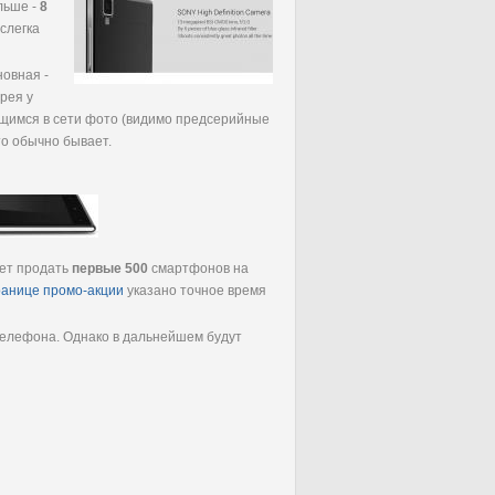
льше -
8
 слегка
новная -
рея у
ющимся в сети фото (видимо предсерийные
это обычно бывает.
ает продать
первые 500
смартфонов на
ранице промо-акции
указано точное время
 телефона. Однако в дальнейшем будут