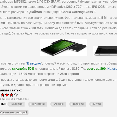
латформа
MT6582
, также
1 Гб ОЗУ (RAM)
, встроенной флэш-памяти чуть побо
. Экран с таким же разрешением HDReady (
1280 x 720
), тоже
IPS OGS
, только
льшего размера -
5 дюймов
. И защищен
Gorilla Corning Glass 3
.
вот с камерами тут все значительно лучше. Фронтальная камера на
5 Мп
, а ос
 Мп
. При этом на базе матрицы
Sony BSI
с оптикой
f/2.0
. Аккумуляторная бата
нного "малыша" на
2000 мАч
. Неплохо для такой толщины. Хотя по уже име
разцы), батарея будет не совсем съёмной. Т.е. не так просто доступной, как 
заметки стоит тег "
Выгодно
", почему? А всё потому, что производитель обещ
арте, со
скидкой в 50%
от оригинальной цены в
$180
. Т.е.
всего за $90
.
На ст
чала акции -
16:00
московского времени
25го апреля
.
 первых этапах, включая промо-акцию, будут доступны только черные цвета
ступны и другие варианты расцветки корпуса.
ените статью:
среднем:
3.1
(голос
51
)
тки:
Выгодно
Телефоны
Android
Гаджеты
Китай
обавить комментарий