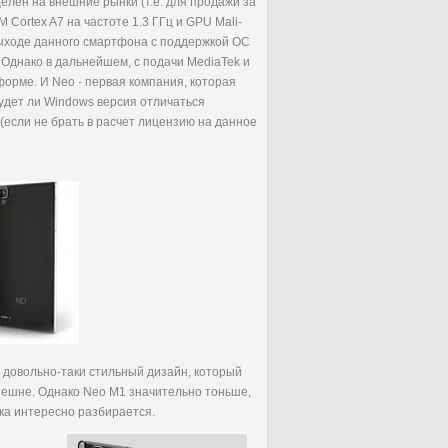
лен на внешние рынки (т.е. для продажи за
M Cortex A7 на частоте 1.3 ГГц и GPU Mali-
ыходе данного смартфона с поддержкой ОС
. Однако в дальнейшем, с подачи MediaTek и
рме. И Neo - первая компания, которая
удет ли Windows версия отличаться
если не брать в расчет лицензию на данное
о довольно-таки стильный дизайн, который
нешне. Однако Neo M1 значительно тоньше,
ка интересно разбирается.