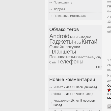
п
По алфавиту
Гб
Форумы
бо
Последние материалы
А 
13
да
Облако тегов
об
Android
Выгодно
RPG
Гаджеты
Китай
Игры
Онлайн покупки
Планшеты
Познавательно
Ростов-на-Дону
У 
Телефоны
Сайт
ст
Ещё
на
На
Новые комментарии
до
Оц
И всё?
7 лет 11 месяцев назад
чётка
10 лет 12 часов назад
В 
Ме
Красавчик))
10 лет 8 месяцев
назад
Д