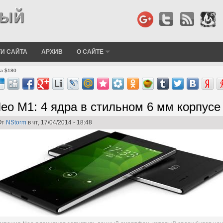
И САЙТА
АРХИВ
О САЙТЕ
за $180
eo M1: 4 ядра в стильном 6 мм корпусе
От
NStorm
в чт, 17/04/2014 - 18:48