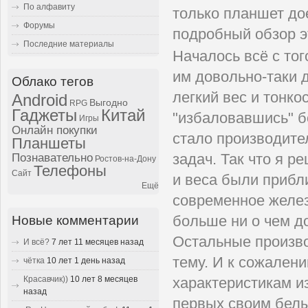
По алфавиту
только планшет до
Форумы
подробный обзор э
Последние материалы
Началось всё с то
им довольно-таки д
Облако тегов
легкий вес и тонко
Android
Выгодно
RPG
Гаджеты
Китай
"избаловавшись" б
Игры
Онлайн покупки
стало производит
Планшеты
задач. Так что я 
Познавательно
Ростов-на-Дону
Телефоны
Сайт
и веса были прибли
Ещё
современное желез
Новые комментарии
больше ни о чем д
Остальные произво
И всё?
7 лет 11 месяцев назад
тему. И к сожалени
чётка
10 лет 1 день назад
Красавчик))
10 лет 8 месяцев
характеристикам и
назад
первых своим белы