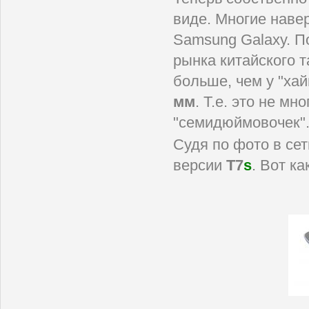
виде. Многие навер
Samsung Galaxy. По
рынка китайского 
больше, чем у "хай
мм
. Т.е. это не мн
"семидюймовочек"
Судя по фото в сет
версии
T7
s
. Вот ка