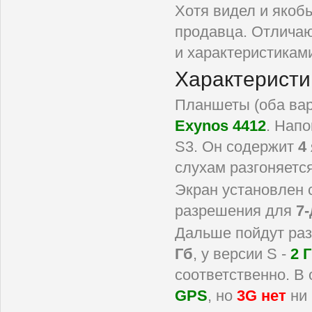
Хотя видел и якоб
продавца. Отличаю
и характеристиками
Характеристи
Планшеты (оба вар
Exynos 4412
. Напо
S3. Он содержит
4
слухам разгоняется
Экран установлен 
разрешения для
7
Дальше пойдут раз
Гб
, у версии S -
2 
соответственно. В 
GPS
, но
3G нет
ни 