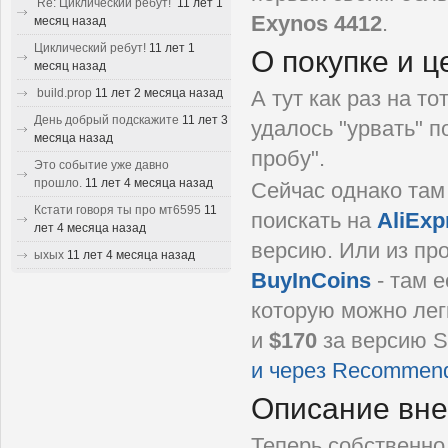
Re: Циклический ребут!
11 лет 1
Exynos 4412
.
месяц назад
Циклический ребут!
11 лет 1
О покупке и ц
месяц назад
build.prop
11 лет 2 месяца назад
А тут как раз на т
День добрый подскажите
11 лет 3
удалось "урвать" п
месяца назад
пробу".
Это событие уже давно
прошло.
11 лет 4 месяца назад
Сейчас однако там
Кстати говоря ты про мт6595
11
поискать на
AliExp
лет 4 месяца назад
версию. Или из пр
ыхых
11 лет 4 месяца назад
BuyInCoins
- там 
которую можно лег
и
$170
за версию S
и через Recommend
Описание вне
Теперь собственно