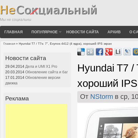
Мы не социальны
ГЛАВНАЯ
ПОПУЛЯРНОЕ
НОВОСТИ САЙТА
АРХИВ
О С
Главная
» Hyundai T7 / T7s: 7", Exynos 4412 (4 ядра), хороший IPS экран
Вы здесь
Новости сайта
Hyundai T7 / 
29.04.2014
Дела и UMI X1 Pro
20.03.2014
Обновление сайта и баг
17.01.2014
Обновление версии
хороший IPS
движка
От
NStorm
в ср, 10
Реклама