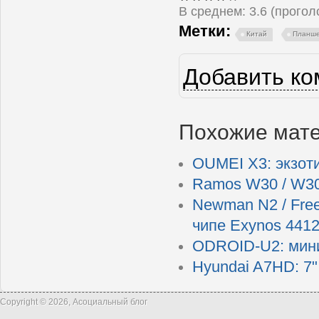
В среднем:
3.6
(прого
Метки:
Китай
Планш
Добавить к
Похожие мат
OUMEI X3: экзоти
Ramos W30 / W30
Newman N2 / Free
чипе Exynos 441
ODROID-U2: мини
Hyundai A7HD: 7"
Copyright © 2026, Асоциальный блог