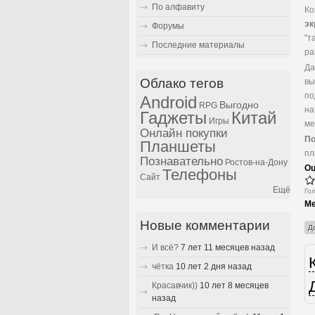
По алфавиту
Ко
эк
Форумы
"т
Последние материалы
ра
Да
Облако тегов
вы
по
Android
Выгодно
RPG
на
Гаджеты
Китай
Игры
ме
Онлайн покупки
По
Планшеты
пл
Познавательно
Ростов-на-Дону
Оц
Телефоны
Сайт
Ещё
Го
Ме
Новые комментарии
Д
И всё?
7 лет 11 месяцев назад
чётка
10 лет 2 дня назад
Красавчик))
10 лет 8 месяцев
назад