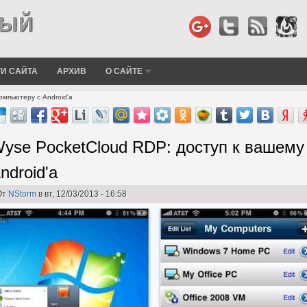
И САЙТА
АРХИВ
О САЙТЕ
омпьютеру с Android'а
yse PocketCloud RDP: доступ к вашему
ndroid'а
От
NStorm
в вт, 12/03/2013 - 16:58