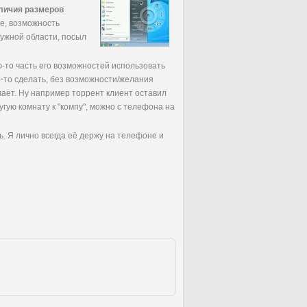
личия размеров
ие, возможность
нужной области, посыл
-то часть его возможностей использовать
о-то сделать, без возможности/желания
чает. Ну например торрент клиент оставил
угую комнату к "компу", можно с телефона на
ь. Я лично всегда её держу на телефоне и