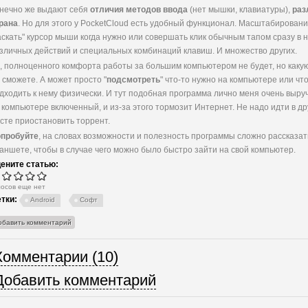
нечно же выдают себя
отличия методов ввода
(нет мышки, клавиатуры),
раз
рана
. Но для этого у PocketCloud есть удобный функционал. Масштабирован
аскать" курсор мыши когда нужно или совершать клик обычным тапом сразу в 
зличных действий и специальных комбинаций клавиш. И множество других.
, полноценного комфорта работы за большим компьютером не будет, но какую
 сможете. А может просто "
подсмотреть
" что-то нужно на компьютере или чт
дходить к нему физически. И тут подобная программа лично меня очень выру
 компьютере включенный, и из-за этого тормозит Интернет. Не надо идти в др
сте приостановить торрент.
пробуйте
, на словах возможности и полезность программы сложно рассказат
аншете, чтобы в случае чего можно было быстро зайти на свой компьютер.
ените статью:
лосов еще нет
тки:
Android
Софт
обавить комментарий
Комментарии (10)
Добавить комментарий