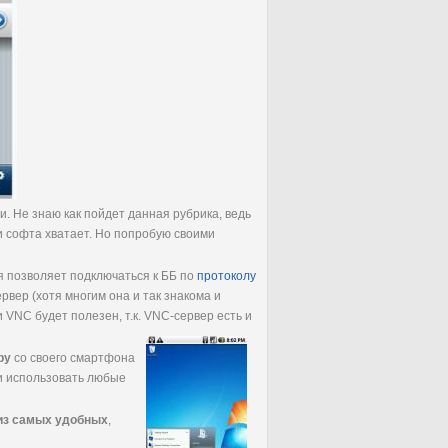
и. Не знаю как пойдет данная рубрика, ведь
и софта хватает. Но попробую своими
ая позволяет подключаться к ББ по
протоколу
вер (хотя многим она и так знакома и
и VNC будет полезен, т.к. VNC-сервер есть и
ру
со своего смартфона
 и использовать любые
из самых удобных
,