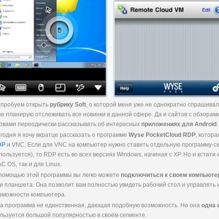
пробуем открыть
рубрику Soft
, о которой меня уже не однократно спрашивал
не планирую отслеживать все новинки в данной сфере. Да и сайтов с обзорам
овами переодически рассказывать об интересных
приложениях для Android
.
годня я хочу вкратце рассказать о программе
Wyse PocketCloud RDP
, котор
DP
и VNC. Если для VNC на компьютер нужно ставить отдельную программу-сер
пользуется), то RDP есть во всех версиях Windows, начиная с XP. Но и кстати 
C OS, так и для Linux.
помощью этой программы вы легко можете
подключиться к своем компьюте
и планшета. Она позволит вам полностью увидеть рабочий стол и управлять
зможности компьютера.
а программа не единственная, дающая подобную возможность. Но она
одна 
льзуется большой популярностью в своём сегменте.