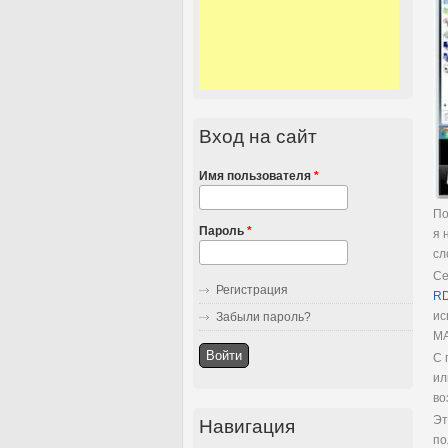
Вход на сайт
Имя пользователя
*
По
Пароль
*
я 
сл
Се
Регистрация
R
ис
Забыли пароль?
MA
С 
ил
во
Эт
Навигация
по