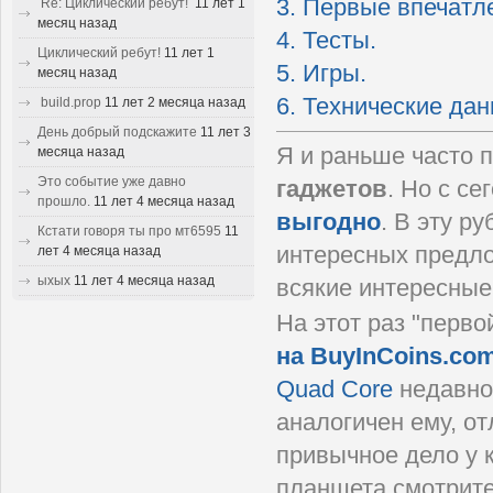
3. Первые впечатл
Re: Циклический ребут!
11 лет 1
месяц назад
4. Тесты.
Циклический ребут!
11 лет 1
5. Игры.
месяц назад
6. Технические дан
build.prop
11 лет 2 месяца назад
День добрый подскажите
11 лет 3
Я и раньше часто 
месяца назад
Это событие уже давно
гаджетов
. Но с с
прошло.
11 лет 4 месяца назад
выгодно
. В эту р
Кстати говоря ты про мт6595
11
интересных предло
лет 4 месяца назад
ыхых
11 лет 4 месяца назад
всякие интересные
На этот раз "перв
на BuyInCoins.co
Quad Core
недавно.
аналогичен ему, от
привычное дело у к
планшета смотрите