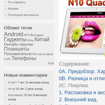
По алфавиту
Форумы
Последние материалы
Облако тегов
Android
Выгодно
RPG
Гаджеты
Китай
Игры
Онлайн покупки
Планшеты
Познавательно
Ростов-на-Дону
Телефоны
Сайт
Содержание:
Ещё
0A. Предобзор. Ха
Новые комментарии
0B. Разница и отли
И всё?
7 лет 11 месяцев назад
0C. Покупка.
чётка
10 лет 1 день назад
1. Распаковка и ак
Красавчик))
10 лет 8 месяцев
2. Внешний вид.
назад