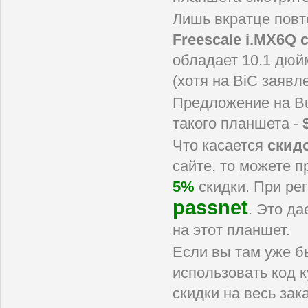
Лишь вкратце повт
Freescale i.MX6Q
обладает 10.1 дю
(хотя на BiC заявл
Предложение на Bu
такого планшета -
Что касается
скид
сайте, то можете п
5%
скидки. При ре
passnet
. Это да
на этот планшет.
Если вы там уже б
использовать код 
скидки на весь зак