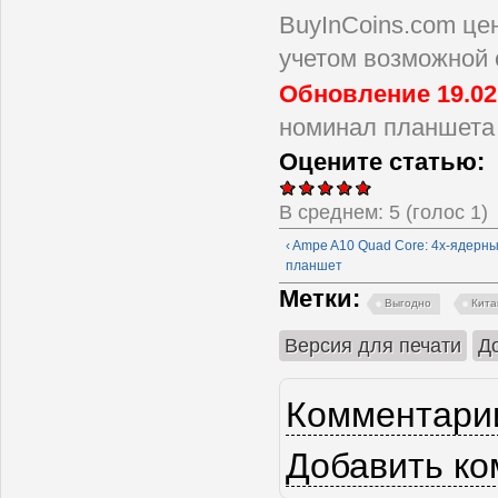
BuyInCoins.com це
учетом возможной 
Обновление 19.02
номинал планшета 
Оцените статью:
В среднем:
5
(голос
1
)
‹ Ampe A10 Quad Core: 4х-ядерн
планшет
Метки:
Выгодно
Кита
Версия для печати
Д
Комментарии
Добавить к