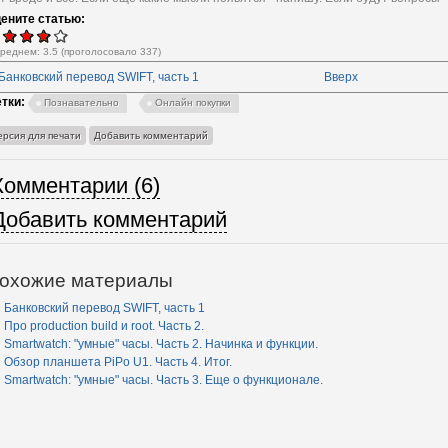
ените статью:
среднем:
3.5
(проголосовало
337
)
 Банковский перевод SWIFT, часть 1
Вверх
тки:
Познавательно
Онлайн покупки
ерсия для печати
Добавить комментарий
Комментарии (6)
Добавить комментарий
охожие материалы
Банковский перевод SWIFT, часть 1
Про production build и root. Часть 2.
Smartwatch: "умные" часы. Часть 2. Начинка и функции.
Обзор планшета PiPo U1. Часть 4. Итог.
Smartwatch: "умные" часы. Часть 3. Еще о функционале.