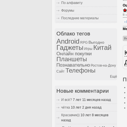
По алфавиту
Оц
Форумы
В 
Последние материалы
‹
Ме
Облако тегов
В
Android
Выгодно
RPG
Гаджеты
Китай
Игры
Онлайн покупки
Планшеты
Познавательно
Ростов-на-Дону
Телефоны
Сайт
Ещё
П
Новые комментарии
И всё?
7 лет 11 месяцев назад
чётка
10 лет 2 дня назад
Красавчик))
10 лет 8 месяцев
назад