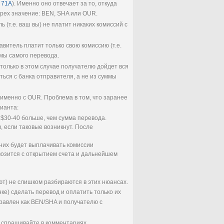
d 71A
). Именно оно отвечает за то, откуда
трех значение: BEN, SHA или OUR.
ь (т.е. ваш вы) не платит никаких комиссий с
авитель платит только свою комиссию (т.е.
ммы самого перевода.
т только в этом случае получателю дойдет вся
ться с банка отправителя, а не из суммы
именно с OUR. Проблема в том, что заранее
ианта:
а $30-40 больше, чем сумма перевода.
, если таковые возникнут. После
 них будет выплачивать комиссии
 возится с открытием счета и дальнейшем
ют) не слишком разбираются в этих нюансах.
ке) сделать перевод и оплатить только их
тправлен как BEN/SHA и получателю с
- спрашивайте в комментариях.