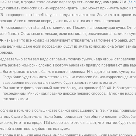
шей заявке, в форме этого самого перевода есть
поле под номером 71A
(
fiel
дут снимать комиссии банки-корреспонденты. Оно может принимать одно из 
EN
- сокращенно от beneficiary, т.е. получатель платежа. Значит что отправител
ревода. А все комиссии посредников вычитаются из самого перевода.
HA
- сокращенно от shared, т.е. совместно. Похоже на предыдущий пункт. Отпр
оего банка). Остальные комиссии, если возникают, оплачиваются также из су
UR
- значит что все комиссии оплачивает отправитель (а точнее его банк). Во
мма целиком, даже если посредники будут взимать комиссию, она будет взима
ревода.
едовательно если вам надо отправить точную сумму, надо чтобы отправляли 
нать размер комиссии сложно. Поэтому банки как правило предлагают два вар
Вы открываете счет в банке в валюте перевода. И кладете на него сумму, н
Тогда банк будет снимать с этого излишка комиссии банков-корреспондентов
завершения перевода счет можно будет закрыть и снять остаток.
Вы платите фиксированный платеж банку, как правило $20-40. И банк уже с
посредникам. Минус - как правило дороже первого способа. Плюс - не надо
его закрытием.
облема в том, что в большинстве банков операционисты (те, кто вас принима
этому будьте бдительны. Если банк предлагает (как обычно делают в Сбербан
миссию, (что-то на вроде 1%) скорее всего это означает, что платеж будет о
льшой вероятность дойдет не вся сумма.
т вроде и все. Если еще какие мысли появятся - напишу. Если будут вопросы 