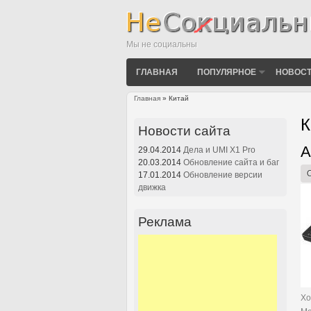
Мы не социальны
ГЛАВНАЯ
ПОПУЛЯРНОЕ
НОВОСТ
Главная
» Китай
Вы здесь
К
Новости сайта
A
С
29.04.2014
Дела и UMI X1 Pro
20.03.2014
Обновление сайта и баг
17.01.2014
Обновление версии
движка
Реклама
Хо