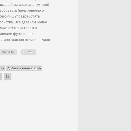
их слабым местом, а тут своё
зобретать (речь конечно о
всего-лишь" разработать
ройства. Все девайсы более
личаются они типом и
аличием функционала,
 самое главное отличие в чипе
Планшеты
Китай
йских планшетов
рия
Добавить комментарий
17