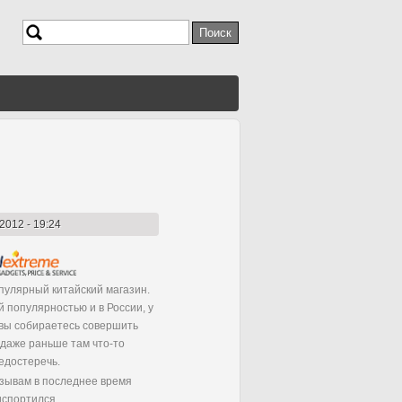
Поиск
Форма поиска
/2012 - 19:24
пулярный китайский магазин.
 популярностью и в России, у
и вы собираетесь совершить
 даже раньше там что-то
редостеречь.
зывам в последнее время
испортился.