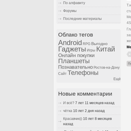
По алфавиту
Т.
Форумы
ст
Me
Последние материалы
4S
Гл
Облако тегов
за
Android
же
Выгодно
RPG
Ме
Гаджеты
Китай
Игры
Онлайн покупки
Планшеты
П
Познавательно
Ростов-на-Дону
Телефоны
Сайт
Ещё
Новые комментарии
И всё?
7 лет 11 месяцев назад
чётка
10 лет 2 дня назад
Красавчик))
10 лет 8 месяцев
назад