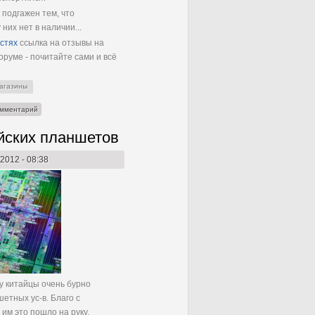
 подгажен тем, что
них нет в наличии...
стях
ссылка на отзывы на
руме - почитайте сами и всё
агазины
омментарий
йских планшетов
/2012 - 08:38
у китайцы очень бурно
етных ус-в. Благо с
им это пошло на руку.