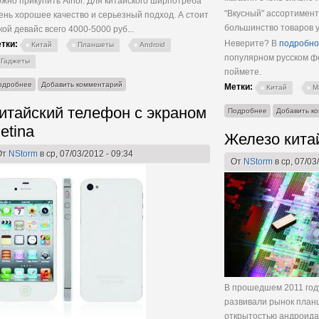
жно прикупить Ainol. Для китайского ширпотреба
"Вкусный" ассортимент
ень хорошее качество и серьезный подход. А стоит
большинство товаров у 
кой девайс всего 4000-5000 руб...
Неверите? В
подробно
тки:
Китай
Планшеты
Android
популярном русском фо
Гаджеты
поймете.
о Ainol Novo 7
одробнее
Добавить комментарий
Метки:
Китай
М
итайский телефон с экраном
о DealExtreme
Подробнее
Добавить к
etina
Железо кита
От
NStorm
в ср, 07/03/2012 - 09:34
От
NStorm
в ср, 07/03
В прошедшем 2011 год
развивали рынок планш
открытостью андроида 