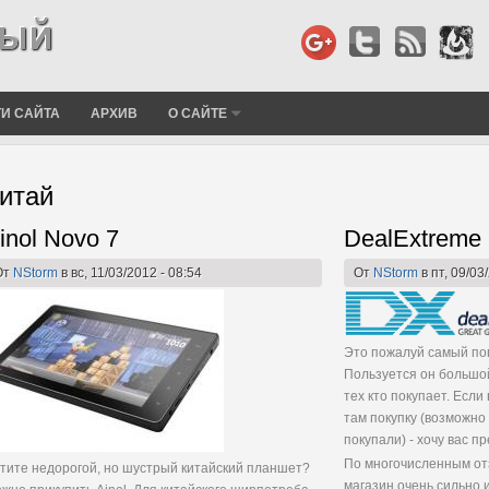
И САЙТА
АРХИВ
О САЙТЕ
итай
inol Novo 7
траницы
DealExtreme
От
NStorm
в вс, 11/03/2012 - 08:54
От
NStorm
в пт, 09/03
Это пожалуй самый по
Пользуется он большой
тех кто покупает. Есл
там покупку (возможно
покупали) - хочу вас п
По многочисленным от
тите недорогой, но шустрый китайский планшет?
магазин очень сильно 