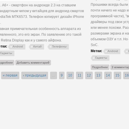
Прошивки всегда были 
н. A6+ - смартфон на андроиде 2.3 на ставшем
почти ничего не надо и
андартным чипом у китайцев для андроид-смартов
программной части), "
diaTek MTK6573. Телефон копирует дизайн iPhone
драйверы под свои уст
.
или менее похожи. Раз
авная примечательная особенность аппарата из
размерами экрана и н
явленного, это его экран. По заявлению это такой
объемом ОЗУ и т.п. Но
 Retina Display как и у самого айфона.
So
C.
тки:
Android
Китай
Телефоны
Метки:
Android
Гаджеты
Гаджеты
о Китайский телефон с экраном Retina
одробнее
Добавить комментарий
о Железо кита
Подробнее
3 коммента
« первая
‹ предыдущая
…
9
10
11
12
13
14
15
16