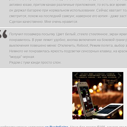
активно юзаю, притом качаю различные приложения, то есть все время 
он держал батарею при нормальном использовании. Сейчас хватает тол
смотрится, похож на последний самсунг, наверное его копия - даже заста
Сделан качественно. Мне очень нравится.
Получил позавчера посылку. Цвет белый, стекло стеклянное, экран ярки
понравилось. В руке лежит удобно, кнопка включения на боковой грани
выключения повешено меню: Отключить, Reboot, Режим полета, выбор зв
Немного не понравилась яркость подсветки сенсорных клавиш, на красном
"морда" черная.
Рядом с туки кэнди просто слон.