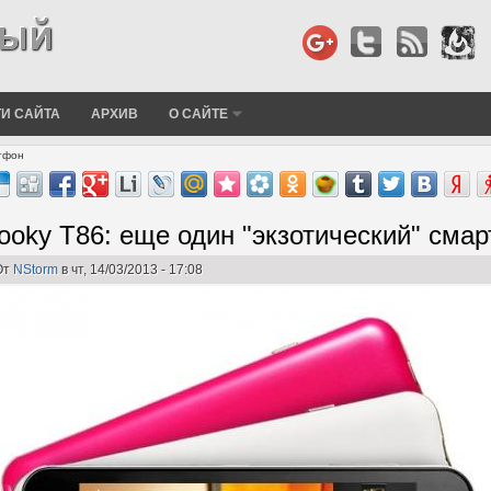
И САЙТА
АРХИВ
О САЙТЕ
ртфон
ooky T86: еще один "экзотический" сма
От
NStorm
в чт, 14/03/2013 - 17:08