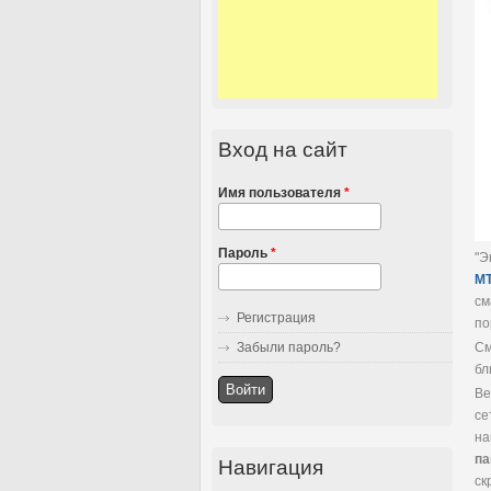
Вход на сайт
Имя пользователя
*
Пароль
*
"Э
MT
см
Регистрация
по
См
Забыли пароль?
бл
Ве
се
на
па
Навигация
ск