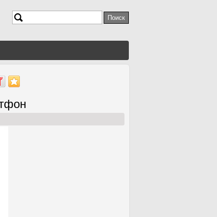
Поиск
Форма поиска
ртфон