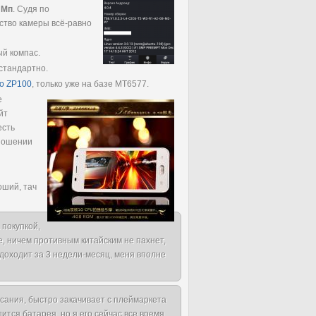
 Мп
. Судя по
ество камеры всё-равно
ый компас.
 стандартно.
o ZP100
, только уже на базе MT6577.
е
йт
есть
тношении
оший, тач
 покупкой,
ее, ничем противным китайским не пахнет,
ь доходит за 3 недели-месяц, меня вполне
сания, быстро закачивает с плеймаркета
тся батарея, но я его сейчас все время