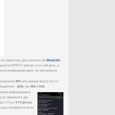
м не известная. Да и конечно же
MediaTek
ьности MT6577 хватает и по сей день, а
 хотя упоминаний мало. Но обо всём по
 технология
IPS
или (скорее всего) что-то
обыденное -
qHD, т.е. 960 x 540
.
поиски информации в
у по скриншоту, где
ра 1 ГГц и
4 Гб флэш-
дельцы аппарата и по их