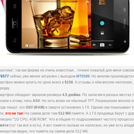
кзотика", так как фирма не очень известная... точнее пожалуй для меня совсе
6577
сейчас уже менее актуален с выходом
MT6589
. Но многим производител
артфон можно купить по цене всего в
$158
. А отзывы о нём вполне неплохие,
рядку.
артфон обладает экраном размера
4.5 дюйма
. По записям в разных местах
изкое к этому, типа
ASV
. Но хоть всяко не обычный TFT. Разрешение вполне 
зде пишут, что
ОЗУ (RAM)
в смарте установлен 1 Гб. Однако как показывают 
ти,
это не так
! На самом деле там
512 Мб
памяти. А 1 Гб продавца берут с дур
писано "1G CPU, 4GB ROM". Что в общем-то подразумевает частоту процессо
мяти
(тут так всё и есть). А вот памяти сколько не написано, но уже есть вла
риншотам видно, что памяти на самом деле 512 Мб.