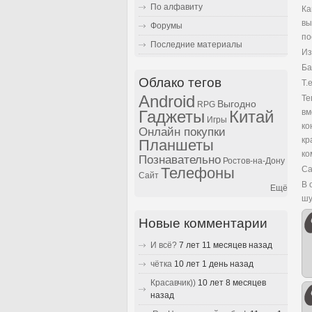
По алфавиту
Ка
вы
Форумы
по
Последние материалы
И
Ба
Облако тегов
Т.
Android
Те
Выгодно
RPG
вм
Гаджеты
Китай
Игры
ко
Онлайн покупки
кр
Планшеты
ко
Познавательно
Ростов-на-Дону
Са
Телефоны
Сайт
В 
Ещё
шу
Новые комментарии
И всё?
7 лет 11 месяцев назад
чётка
10 лет 1 день назад
Красавчик))
10 лет 8 месяцев
назад