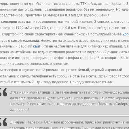
меры конечно же две. Основная, по заявленным ТТХ, обладает сенсором на
8
ложенным фото с камеры, разрешение реальное,
без интерполяции
. Но кач
средственное. Фронтальная камера на
0.3 Мп
для видео-общения.
з
сенсоров
есть датчик освещения, датчик приближения, G-сенсор, электронн
тарея на
1700 мАч
, вес
170 г
, толщина
9.8 мм
. В остально всё довольно-таки
е. смартфон по своим характеристикам очень похож на популярный ранее
Zop
перь
о самой компании
. Несмотря на их малую известность, у них есть вполн
еняемый и рабочий
сайт
(что не частое явление для Китайских компаний). Са
нечно на китайском, но ведь и компания работает на внутренний рынок. Зато 
асивые и интересно оформленные фотографии телефона. Что говорит об о
мпании к своим потенциальным клиентам.
м телефон выпускается в 3 различных цветах:
белый, черный и красный
.
остальном о самом телефоне есть хорошие отзывы в сети. Экран говорят хор
стрый и отзывчивый. Ну и тому подобное. Приведу несколько из них:
Отличная и нужная вещь, а за такие деньги - тем более. Очень довольна
как всегда спасибо БИКу, это моя уже 8 или 9 посылка. Качество хорош
все супер. У нас такие стоят в несколько раз дороже. Посылка в Сибир
устраивает!
Шикарный телефон. Отличное изображение, прекрасно реагирует на ка
различные приложения. Пока единственный минус для меня быстро сади