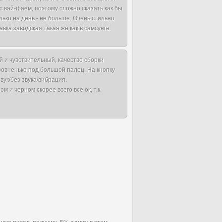
с вай-фаем, поэтому сложно сказать как бы
ько на день - не больше. Очень стильно
вка заводская такая же как в самсунге.
й и чувствительный, качество сборки
 ровненько под большой палец. На кнопку
ук/без звука/вибрация.
 и черном скорее всего все ок, т.к.